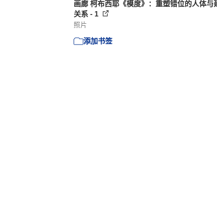
画廊 柯布西耶《模度》：重塑错位的人体与
关系 - 1
照片
添加书签