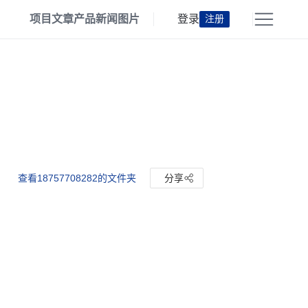
项目
文章
产品
新闻
图片
登录
注册
查看18757708282的文件夹
分享