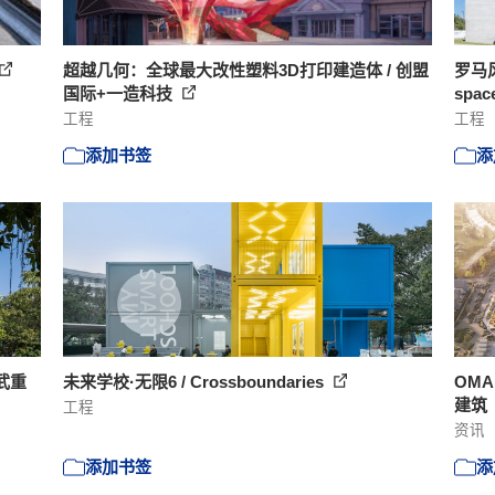
超越几何：全球最大改性塑料3D打印建造体 / 创盟
罗马
国际+一造科技
spac
工程
工程
添加书签
添
武重
未来学校·无限6 / Crossboundaries
OM
建筑
工程
资讯
添加书签
添