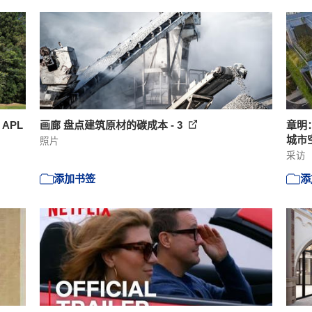
APL
画廊 盘点建筑原材的碳成本 - 3
章明
城市
照片
采访
添加书签
添