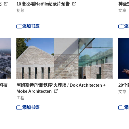
化
10 部必看Netflix纪录片预告
神圣
视频
文章
添加书签
添
造科技
阿姆斯特丹‘新秩序’火葬场 / Dok Architecten +
20
Moke Architecten
文章
工程
添加书签
添