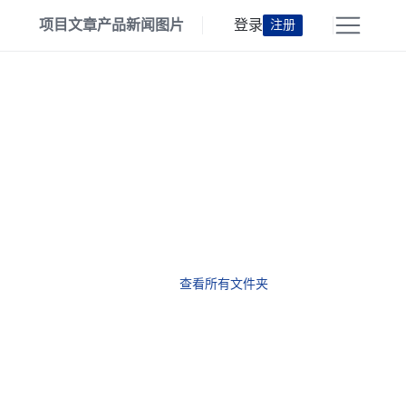
项目
文章
产品
新闻
图片
登录
注册
查看所有文件夹