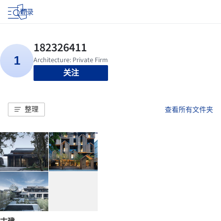
登录
关注
整理
查看所有文件夹