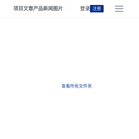
项目
文章
产品
新闻
图片
登录
注册
查看所有文件夹