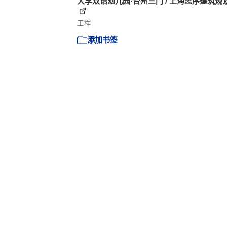
大孚双语幼儿园·台州三门 / 上海思序建筑规
工程
添加书签