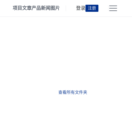
项目
文章
产品
新闻
图片
登录
注册
查看所有文件夹