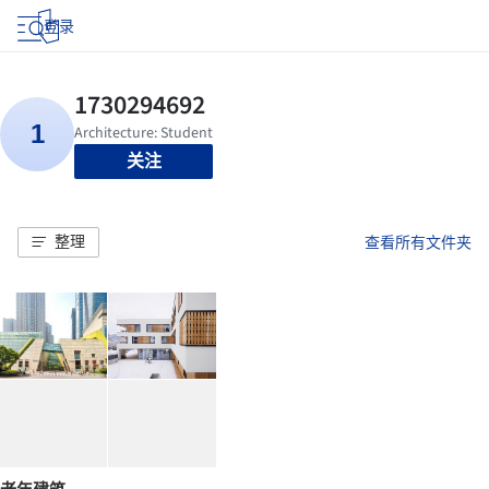
登录
关注
整理
查看所有文件夹