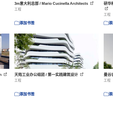
3m意大利总部 / Mario Cucinella Architects
研华科技
工程
工程
添加书签
添
en
天筠工业办公组团 / 第一实践建筑设计
曼谷农作
工程
工程
添加书签
添