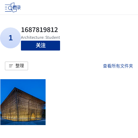
登录
关注
整理
查看所有文件夹