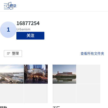
登录
关注
整理
查看所有文件夹