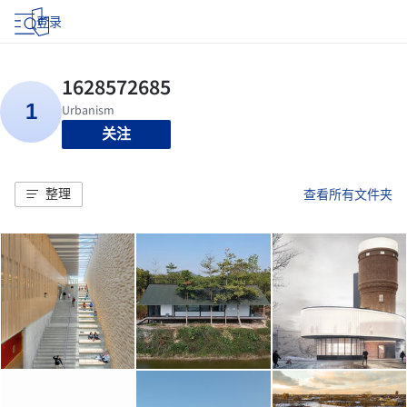
登录
关注
整理
查看所有文件夹