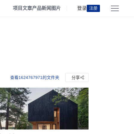
项目
文章
产品
新闻
图片
登录
注册
查看1624767971的文件夹
分享