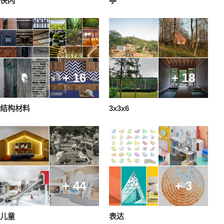
快闪
亭
+ 16
+ 18
结构材料
3x3x6
+ 44
+ 3
儿童
表达