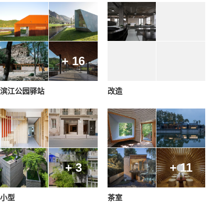
+ 16
滨江公园驿站
改造
+ 3
+ 11
小型
茶室