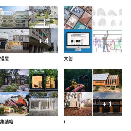
+ 4
错层
文创
+ 1
集装箱
t