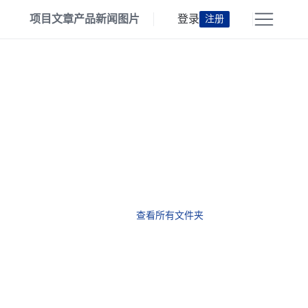
项目
文章
产品
新闻
图片
登录
注册
查看所有文件夹