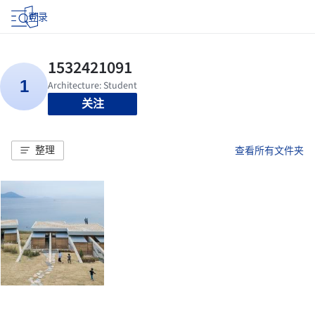
登录
关注
整理
查看所有文件夹