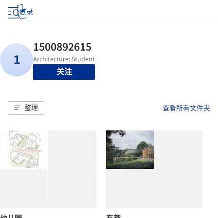
登录
关注
整理
查看所有文件夹