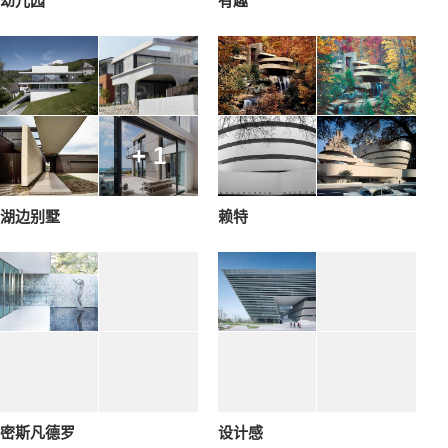
幼儿园
有趣
+ 1
湖边别墅
赖特
密斯凡德罗
设计感