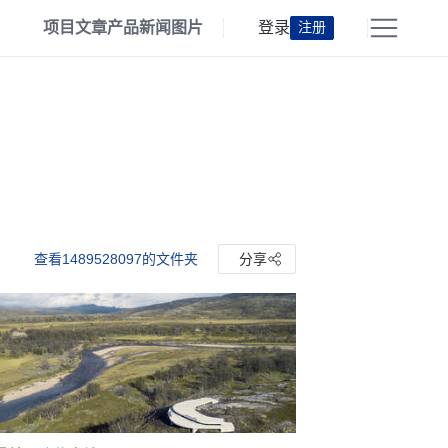
项目
文章
产品
新闻
图片
登录
注册
查看1489528097的文件夹
分享