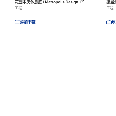
花园中央休息庭 / Metropolis Design
挪威最
工程
工程
添加书签
添