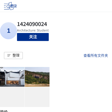
登录
关注
整理
查看所有文件夹