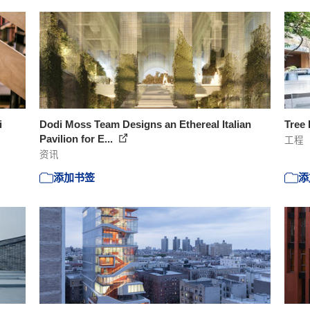
i
Dodi Moss Team Designs an Ethereal Italian
Tree
Pavilion for E...
工程
资讯
添加书签
添