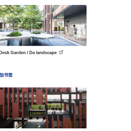
 Desk Garden / Da landscape
加书签