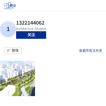
登录
关注
整理
查看所有文件夹