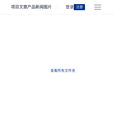
项目
文章
产品
新闻
图片
登录
注册
查看所有文件夹