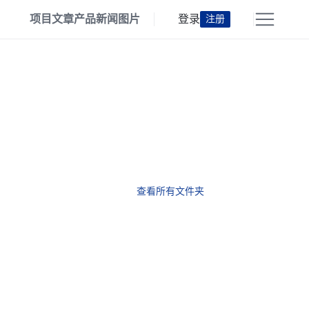
项目
文章
产品
新闻
图片
登录
注册
查看所有文件夹