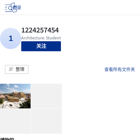
登录
关注
整理
查看所有文件夹