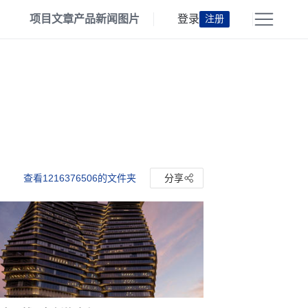
项目
文章
产品
新闻
图片
登录
注册
查看1216376506的文件夹
分享