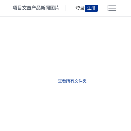
项目
文章
产品
新闻
图片
登录
注册
查看所有文件夹