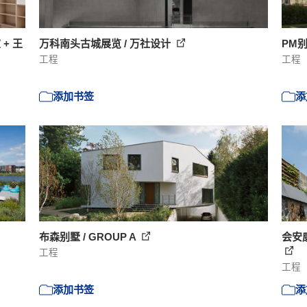
+ 王
万科南头古城展览 / 万社设计
PM别墅
工程
工程
添加书签
添
布森别墅 / GROUP A
会安康
工程
工程
添加书签
添