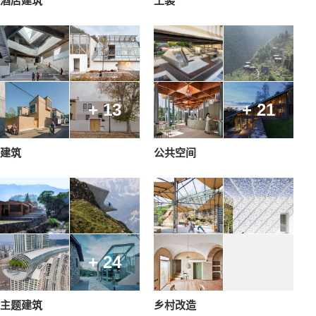
酒店建筑
工装
+ 13
+ 21
建筑
公共空间
+ 24
主题建筑
乡村改造