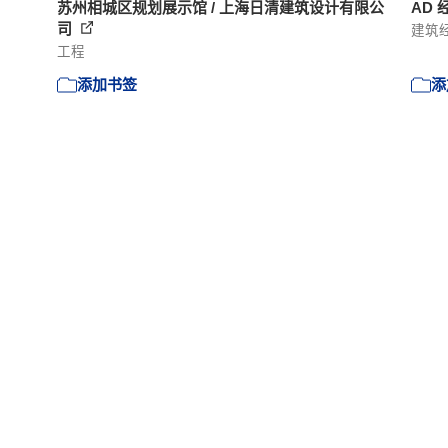
苏州相城区规划展示馆 / 上海日清建筑设计有限公
AD 
司
建筑
工程
添加书签
添