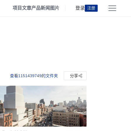
项目
文章
产品
新闻
图片
登录
注册
查看1151439749的文件夹
分享