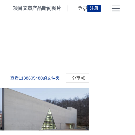
项目
文章
产品
新闻
图片
登录
注册
查看1138605480的文件夹
分享