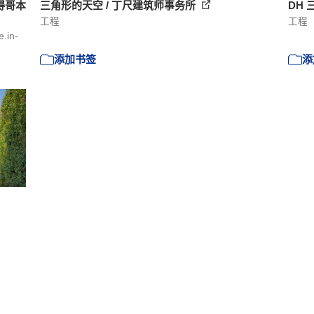
赢得哥本
三角形的天空 / 丁尺建筑师事务所
DH 三
工程
工程
.in-
添加书签
添