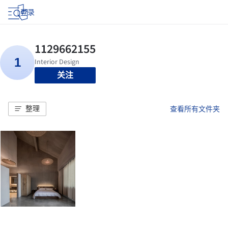
登录
关注
整理
查看所有文件夹