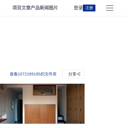
项目
文章
产品
新闻
图片
登录
注册
查看1072189185的文件夹
分享