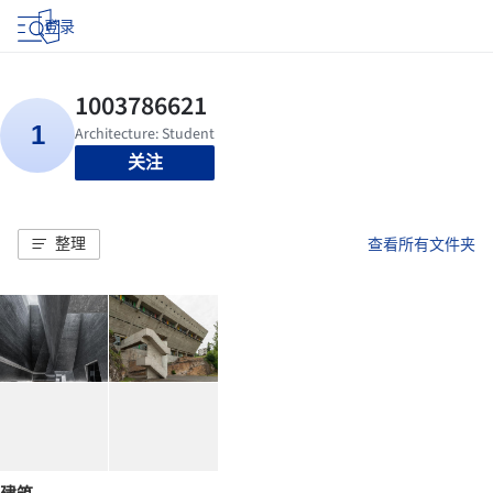
登录
关注
整理
查看所有文件夹